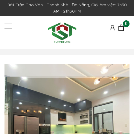
864 Trần Cao Vân - Thanh Khê - Đà Nẵng, Giờ làm việc: 7h30
AM - 21h30PM
0