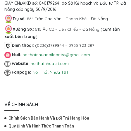
GIẤY CNĐKKD số: 0401792641 do Sở Kế hoạch và Đầu tư TP. Đà
Nẵng cấp ngày 30/9/2016
Trụ sở:
864 Trần Cao Vân – Thanh Khê – Đà Nẵng
Xưởng SX:
515 Âu Cơ
– Liên Chiểu – Đà Nẵng (
Cụm sản
xuất bên trong
)
Điện thoại:
(0236)3789844 – 0935 923 287
Mail:
noithatnhuadailoantst@gmail.com
Website:
noithatnhuatst.com
Fanpage:
Nội Thất Nhựa TST
VỀ CHÍNH SÁCH
Chính Sách Bảo Hành Và Đổi Trả Hàng Hóa
Quy Định Và Hình Thức Thanh Toán