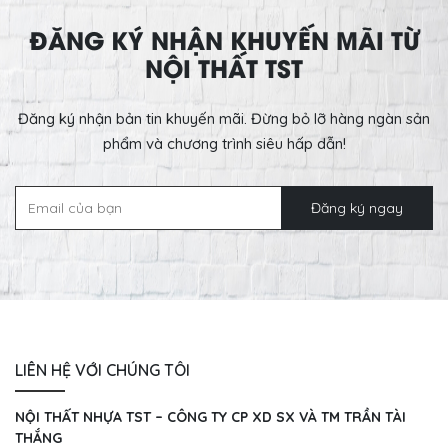
ĐĂNG KÝ NHẬN KHUYẾN MÃI TỪ
NỘI THẤT TST
Đăng ký nhận bản tin khuyến mãi. Đừng bỏ lỡ hàng ngàn sản
phẩm và chương trình siêu hấp dẫn!
LIÊN HỆ VỚI CHÚNG TÔI
NỘI THẤT NHỰA TST – CÔNG TY CP XD SX VÀ TM TRẦN TÀI
THẮNG