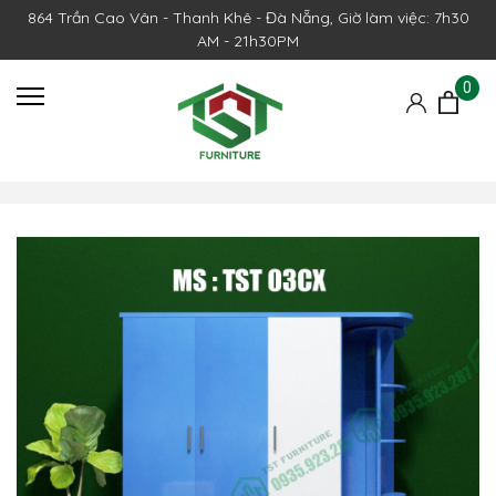
864 Trần Cao Vân - Thanh Khê - Đà Nẵng, Giờ làm việc: 7h30
AM - 21h30PM
0