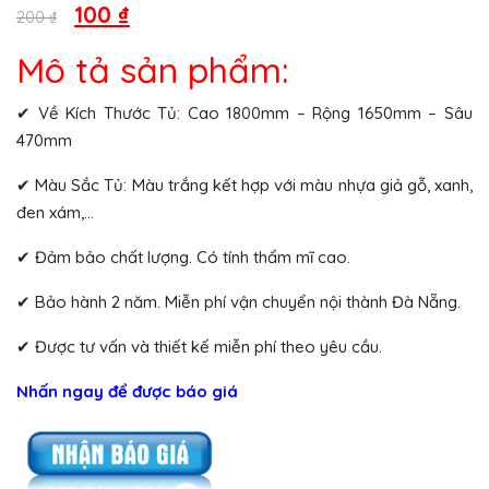
Original
Current
100
₫
200
₫
price
price
Mô tả sản phẩm:
was:
is:
200 ₫.
100 ₫.
✔ Về Kích Thước Tủ: Cao 1800mm – Rộng 1650mm – Sâu
470mm
✔ Màu Sắc Tủ: Màu trắng kết hợp với màu nhựa giả gỗ, xanh,
đen xám,…
✔ Đảm bảo chất lượng. Có tính thẩm mĩ cao.
✔ Bảo hành 2 năm. Miễn phí vận chuyển nội thành Đà Nẵng.
✔ Được tư vấn và thiết kế miễn phí theo yêu cầu.
Nhấn ngay để được báo giá