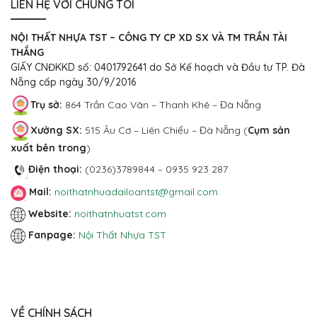
LIÊN HỆ VỚI CHÚNG TÔI
NỘI THẤT NHỰA TST – CÔNG TY CP XD SX VÀ TM TRẦN TÀI
THẮNG
GIẤY CNĐKKD số: 0401792641 do Sở Kế hoạch và Đầu tư TP. Đà
Nẵng cấp ngày 30/9/2016
Trụ sở:
864 Trần Cao Vân – Thanh Khê – Đà Nẵng
Xưởng SX:
515 Âu Cơ
– Liên Chiểu – Đà Nẵng (
Cụm sản
xuất bên trong
)
Điện thoại:
(0236)3789844 – 0935 923 287
Mail:
noithatnhuadailoantst@gmail.com
Website:
noithatnhuatst.com
Fanpage:
Nội Thất Nhựa TST
VỀ CHÍNH SÁCH