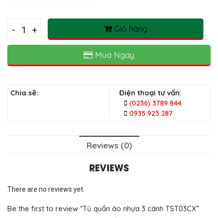
Tủ
Giỏ hàng
-
+
quần
áo
Mua Ngay
nhựa
3
cánh
TST03CX
Chia sẽ:
Điện thoại tư vấn:
quantity
(0236) 3789 844
0935 923 287
Reviews (0)
REVIEWS
There are no reviews yet.
Be the first to review “Tủ quần áo nhựa 3 cánh TST03CX”